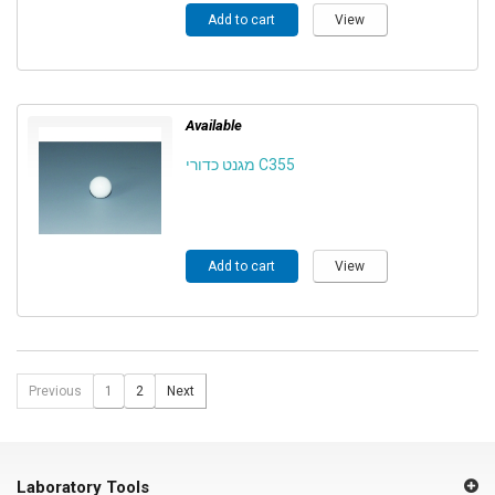
Add to cart
View
Available
מגנט כדורי C355
Add to cart
View
Previous
1
2
Next
Laboratory Tools