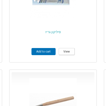
סיליקון גריז
Add to cart
View