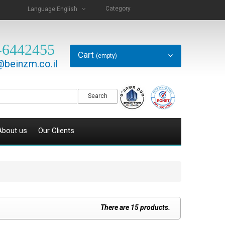
Category
Language
English
-6442455
Cart
(empty)
beinzm.co.il
Search
About us
Our Clients
There are 15 products.