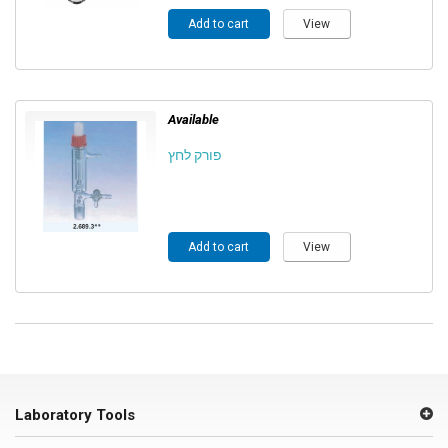
Add to cart
View
Available
פורק לחץ
Add to cart
View
Laboratory Tools