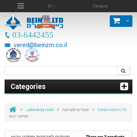
En
Category
03-6442455
vered@beinzm.co.il
Categories
>
>
>
Laboratory tools
סטנדים למבחנות
כלי נירוסטה/מתכת
ומתקני ייבוש