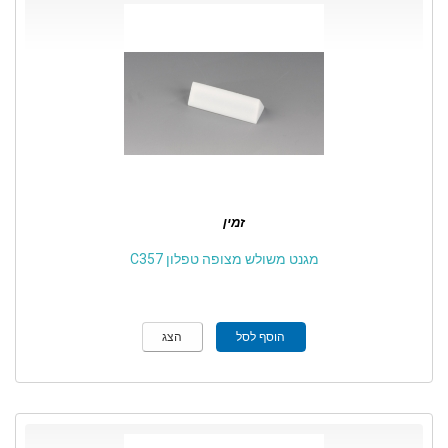
זמין
מגנט משולש מצופה טפלון C357
הוסף לסל
הצג