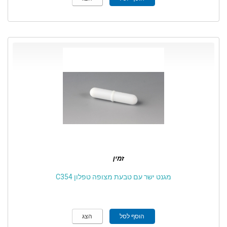
זמין
מגנט ישר עם טבעת מצופה טפלון C354
הוסף לסל
הצג