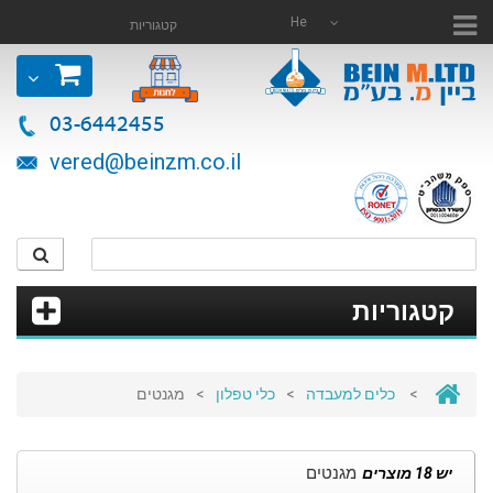
He
קטגוריות
03-6442455
vered@beinzm.co.il
קטגוריות
>
כלים למעבדה
>
כלי טפלון
>
מגנטים
מגנטים
יש 18 מוצרים