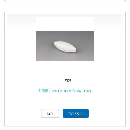
זמין
מגנט אובלי מצופה טפלון C358
הוסף לסל
הצג