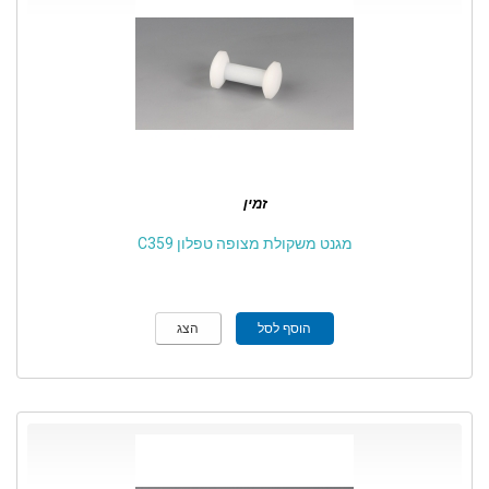
זמין
מגנט משקולת מצופה טפלון C359
הוסף לסל
הצג