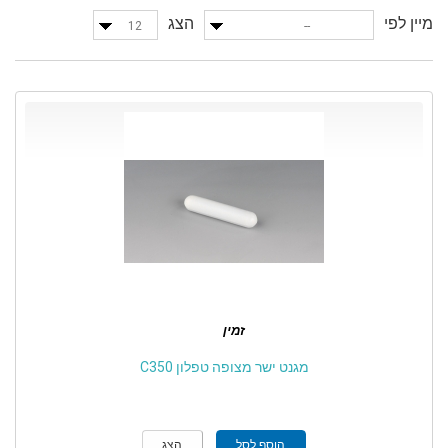
מיין לפי
הצג
12
--
זמין
מגנט ישר מצופה טפלון C350
הוסף לסל
הצג