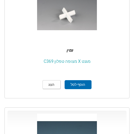
זמין
מגנט X מצופה טפלון C369
הוסף לסל
הצג