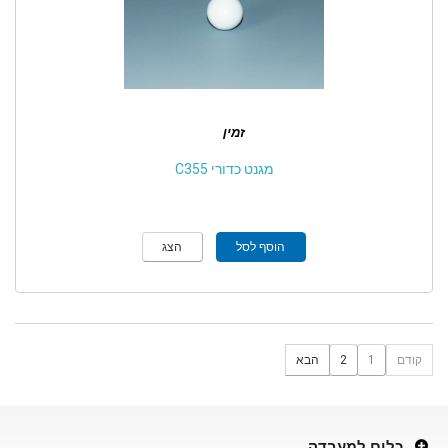
זמין
מגנט כדורי C355
הוסף לסל
הצג
קודם
1
2
הבא
כלים למעבדה