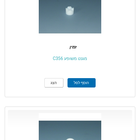
זמין
מגנט משופע C356
הוסף לסל
הצג