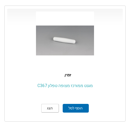
זמין
מגנט ממורכז מצופה טפלון C367
הוסף לסל
הצג