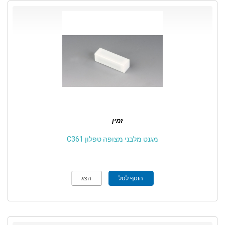
זמין
מגנט מלבני מצופה טפלון C361
הוסף לסל
הצג