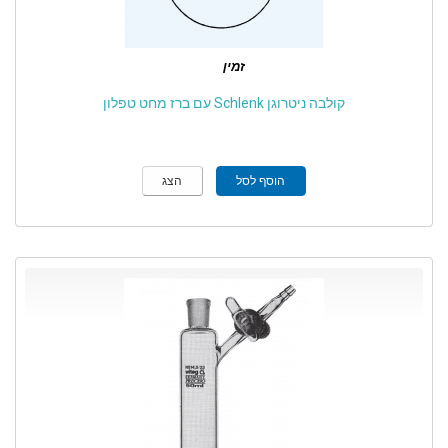
זמין
קולבה ניטרוגן Schlenk עם ברז מחט טפלון
הוסף לסל
הצג