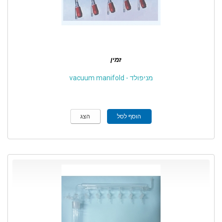
זמין
מניפולד - vacuum manifold
הוסף לסל
הצג