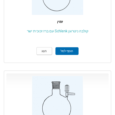
זמין
קולבה ניטרוגן Schlenk עם ברז זכוכית ישר
הוסף לסל
הצג