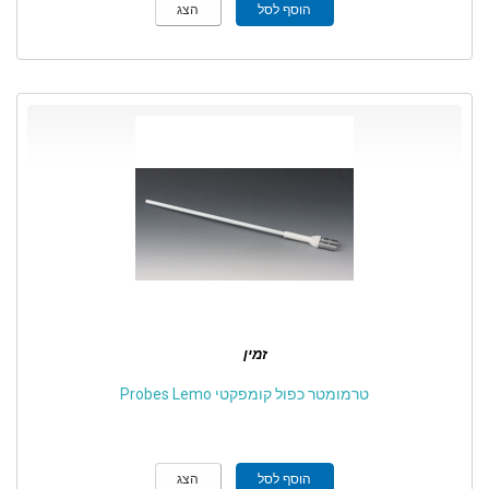
הוסף לסל
הצג
זמין
טרמומטר כפול קומפקטי Probes Lemo
הוסף לסל
הצג