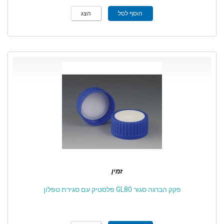
הוסף לסל
הצג
זמין
פקק הברגה סגור GL80 פלסטיק עם סגירת טפלון