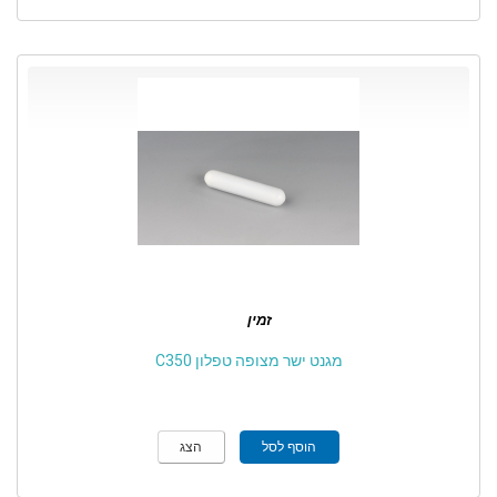
זמין
מגנט ישר מצופה טפלון C350
הוסף לסל
הצג