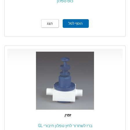
כוס טפלון
הוסף לסל
הצג
זמין
ברז לשחרור לחץ טפלון חיבורי GL