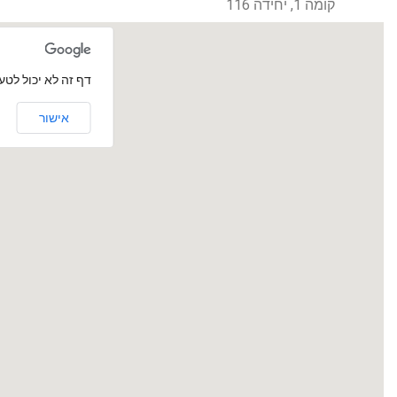
קומה 1, יחידה 116
‏דף זה לא יכול לטעון את מ
אישור