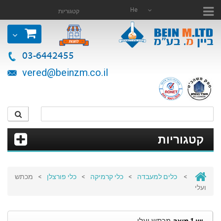
He
קטגוריות
03-6442455
vered@beinzm.co.il
קטגוריות
>
כלים למעבדה
>
כלי קרמיקה
>
כלי פורצלן
>
מכתש
ועלי