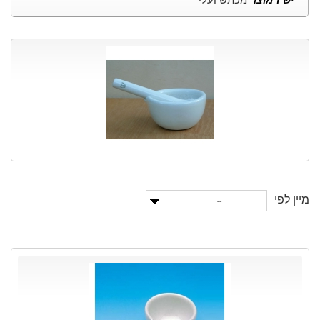
מכתש ועלי
יש 1 מוצר
מיין לפי
--