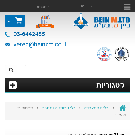
He
קטגוריות
03-6442455
vered@beinzm.co.il
קטגוריות
>
כלים למעבדה
>
כלי נירוסטה ומתכת
>
ספטולות
וכפיות