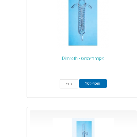
מקרר דימרוט - Dimroth
הוסף לסל
הצג