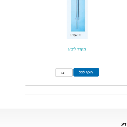
מקרר ליביג
הוסף לסל
הצג
דע