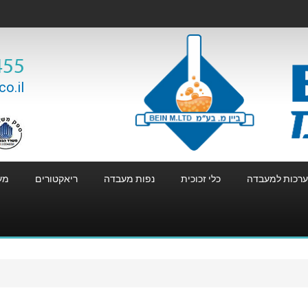
455
o.il
רכות למעבדה
כלי זכוכית
נפות מעבדה
ריאקטורים
מע