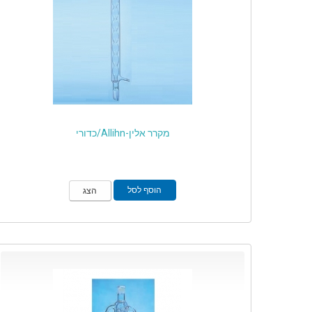
מקרר אלין-Allihn/כדורי
הוסף לסל
הצג