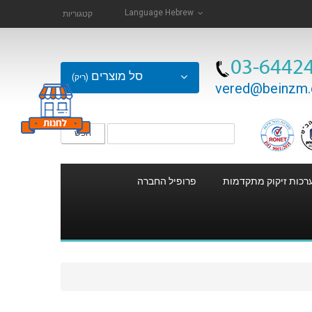
Language
Hebrew
קטגוריות
03-6442
סל מוצרים
(ריק)
vered@beinzm.c
חפש
רכות זיקוק מתקדמות
פרופיל החברה