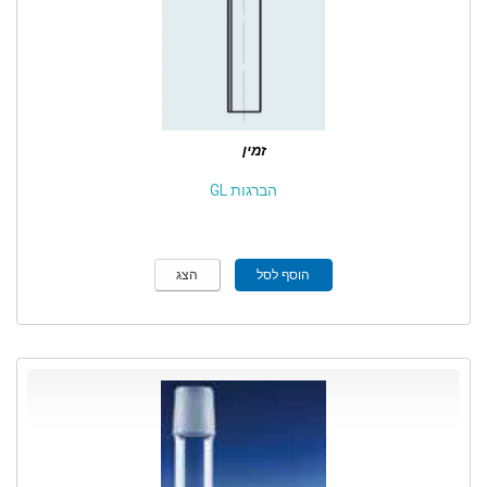
זמין
הברגות GL
הוסף לסל
הצג