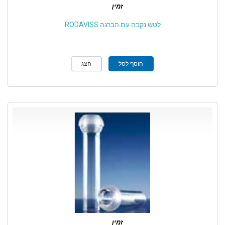
זמין
לטש נקבה עם הברגה RODAVISS
הוסף לסל
הצג
זמין