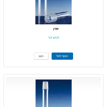
זמין
לטש זכר
הוסף לסל
הצג