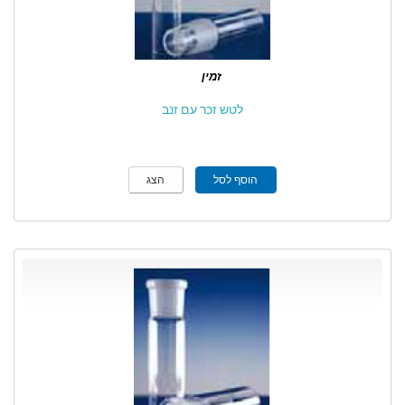
זמין
לטש זכר עם זנב
הוסף לסל
הצג