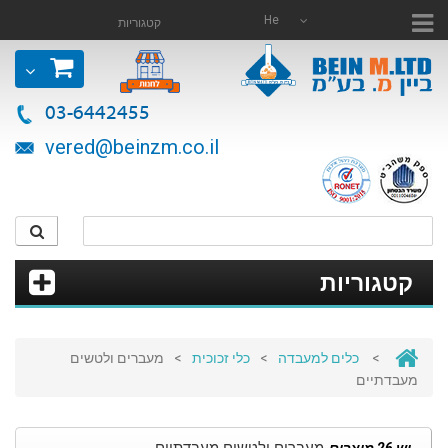
He
קטגוריות
03-6442455
vered@beinzm.co.il
קטגוריות
>
כלים למעבדה
>
כלי זכוכית
>
מעברים ולטשים
מעבדתיים