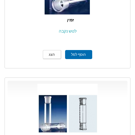
זמין
לטש נקבה
הוסף לסל
הצג