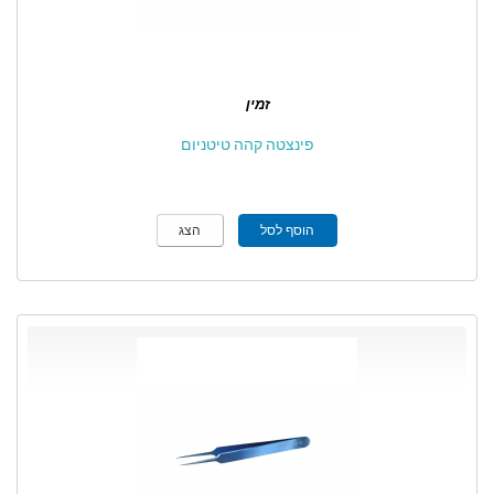
זמין
פינצטה קהה טיטניום
הוסף לסל
הצג