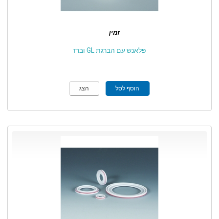
זמין
פלאנש עם הברגת GL וברז
הוסף לסל
הצג