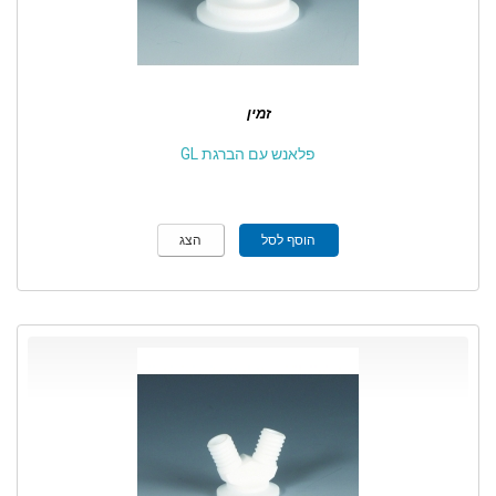
זמין
פלאנש עם הברגת GL
הוסף לסל
הצג