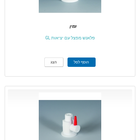
זמין
פלאנש מפצל עם יציאות GL
הוסף לסל
הצג