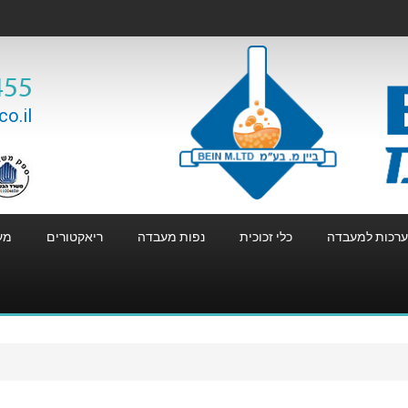
455
o.il
רכות למעבדה
כלי זכוכית
נפות מעבדה
ריאקטורים
מע