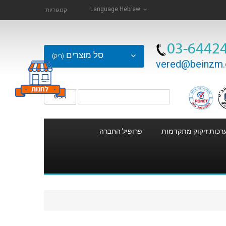
Language
Hebrew
קטגוריות
03-6442
סל מוצרים
(ריק)
vered@beinzm.c
חפש
רכות זיקוק מתקדמות
פרופיל החברה