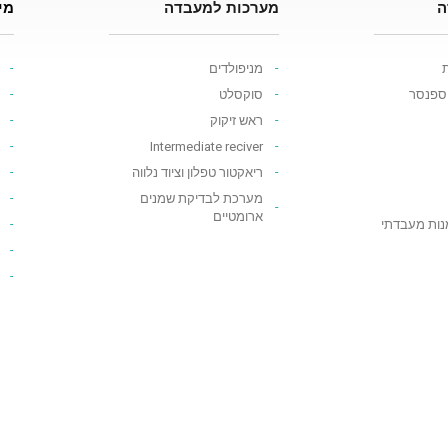
ה
מערכות למעבדה
מי
ת
מניפולדים
יספנסר
סוקסלט
ראש זיקוק
Intermediate reciver
ריאקטור טפלון וציוד נלווה
מערכת לבדיקת שמנים
ארומטיים
נות מעבדתי