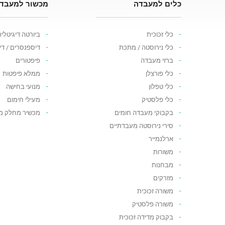
כלים למעבדה
מכשור למעבד
כלי זכוכית
ביורטה דיגיטלי
כלי נירוסטה / מתכת
דיספנסרים / ד
ברזי מעבדה
פיפטורים
כלי פורצלן
ממלא פיפטות
כלי טפלון
מנועי בחישה
כלי פלסטיק
מעילי חימום
בקבוקי מעבדה חומים
מכשיר מחלק מ
סירי נירוסטה מעבדתיים
ארלנמייר
משורות
מבחנות
מזרקים
משורה זכוכית
משורה פלסטיק
בקבוק מדידה זכוכית