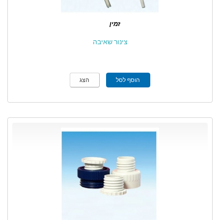
זמין
צינור שאיבה
הוסף לסל
הצג