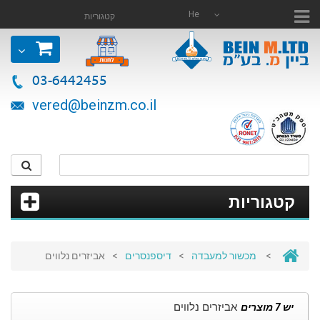
He
קטגוריות
03-6442455
vered@beinzm.co.il
קטגוריות
>
מכשור למעבדה
>
דיספנסרים
>
אביזרים נלווים
אביזרים נלווים
יש 7 מוצרים