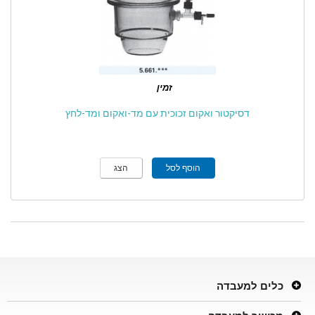
זמין
דסיקטור ואקום זכוכית עם מד-ואקום ומד-לחץ
הוסף לסל
הצג
כלים למעבדה