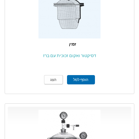
זמין
דסיקטור ואקום זכוכית עם ברז
הוסף לסל
הצג