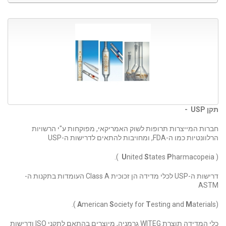
תקן
USP -
חברות המייצרות תרופות לשוק האמריקאי, מפוקחות ע"י הרשויות
הרלוונטיות כמו ה-FDA, ומחויבות להתאים לדרישות ה-USP
U
nited
S
tates
P
harmacopeia ).
(
דרישות ה-USP לכלי מדידה הן זכוכית Class A העומדות בתקנות ה-
ASTM
A
merican
S
ociety for
T
esting and
M
aterials ).
(
כלי המדידה תוצרת WITEG גרמניה, מיוצרים בהתאם לתקני ISO ודרישות