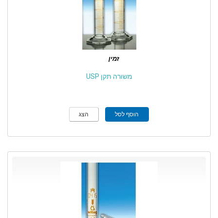
זמין
משורה תקן USP
הוסף לסל
הצג