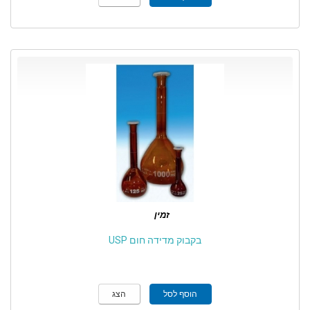
זמין
בקבוק מדידה חום USP
הוסף לסל
הצג