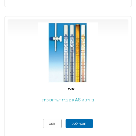
זמין
ביורטה AS עם ברז ישר זכוכית
הוסף לסל
הצג