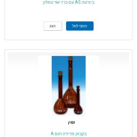
ביורטה AS עם ברז ישר טפלון
הוסף לסל
הצג
זמין
בקבוק מדידה חום A