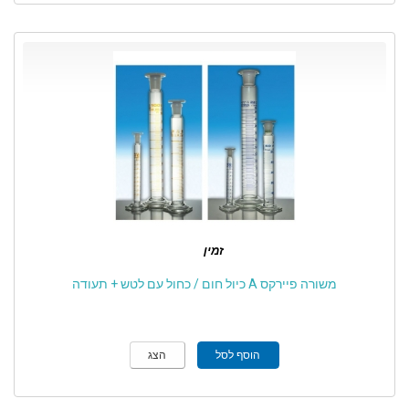
זמין
משורה פיירקס A כיול חום / כחול עם לטש + תעודה
הוסף לסל
הצג