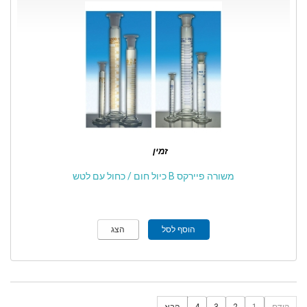
זמין
משורה פיירקס B כיול חום / כחול עם לטש
הוסף לסל
הצג