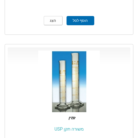
הוסף לסל
הצג
זמין
משורה תקן USP