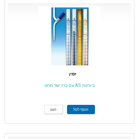
זמין
ביורטה AS עם ברז ישר מחט
הוסף לסל
הצג