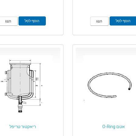
הוסף לסל
הוסף לסל
הצג
הצג
אטם O-Ring
ריאקטור טריפל