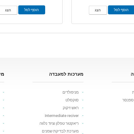
הוסף לסל
הוסף לסל
הצג
הצג
ה
מערכות למעבדה
מי
ת
מניפולדים
יספנסר
סוקסלט
ראש זיקוק
Intermediate reciver
ריאקטור טפלון וציוד נלווה
מערכת לבדיקת שמנים