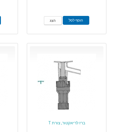
הוסף לסל
הצג
ברז לריאקטור, צורת T