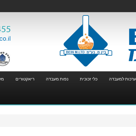
455
o.il
רכות למעבדה
כלי זכוכית
נפות מעבדה
ריאקטורים
מע