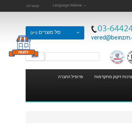
Language
Hebrew
קטגוריות
03-6442
סל מוצרים
(ריק)
vered@beinzm.c
חפש
רכות זיקוק מתקדמות
פרופיל החברה