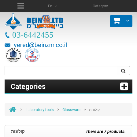
En
Category
03-6442455
vered@beinzm.co.il
Categories
>
>
>
Laboratory tools
Glassware
קולונות
קולונות
There are 7 products.