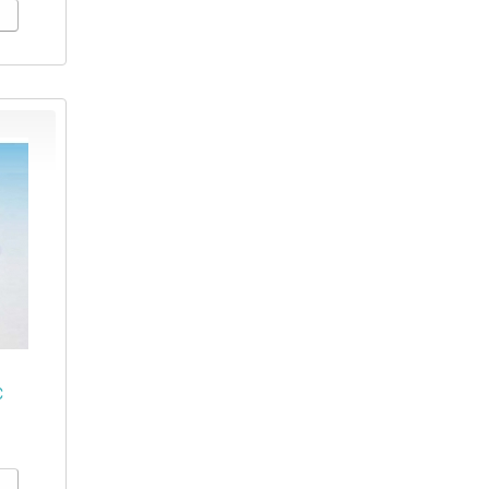
משפºC