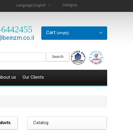
Category
Language
English
-6442455
Cart
(empty)
beinzm.co.il
Search
About us
Our Clients
Catalog
oducts.