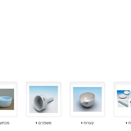
ת
קערות
משפכים
מכתש 