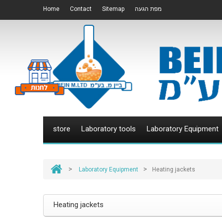
Home
Contact
Sitemap
מפת הגעה
store
Laboratory tools
Laboratory Equipment
>
>
Laboratory Equipment
Heating jackets
Heating jackets