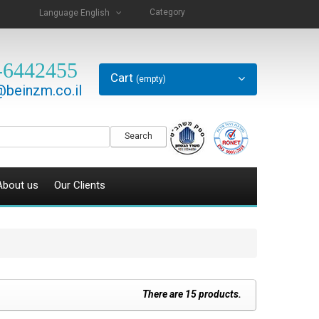
Category
Language
English
-6442455
Cart
(empty)
beinzm.co.il
Search
About us
Our Clients
There are 15 products.