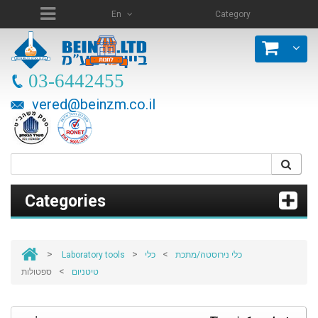
En
Category
03-6442455
vered@beinzm.co.il
Categories
>
>
>
Laboratory tools
כלי
כלי נירוסטה/מתכת
>
טיטניום
ספטולות